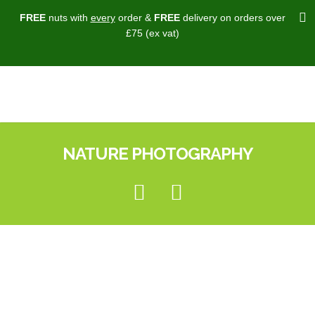
FREE
nuts with
every
order &
FREE
delivery on orders over
£75 (ex vat)
NATURE PHOTOGRAPHY